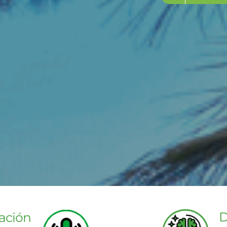
D
ación