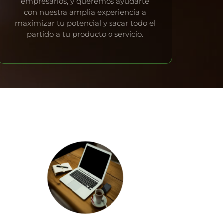
empresarios, y queremos ayudarte
con nuestra amplia experiencia a
maximizar tu potencial y sacar todo el
partido a tu producto o servicio.