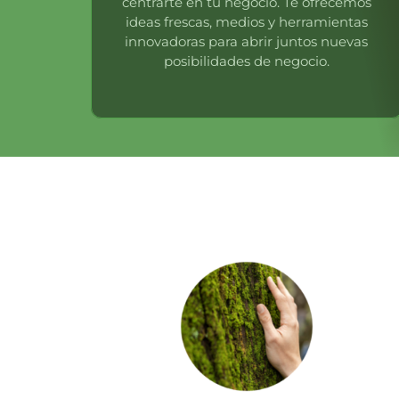
centrarte en tu negocio. Te ofrecemos
ideas frescas, medios y herramientas
innovadoras para abrir juntos nuevas
posibilidades de negocio.