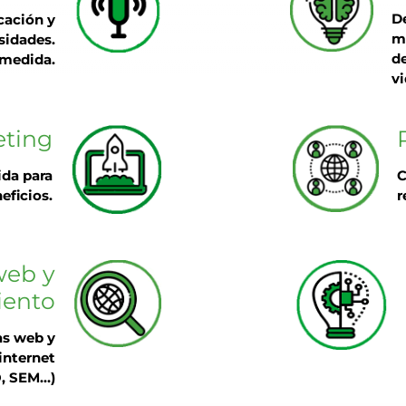
D
cación y
m
sidades.
de
 medida.
v
eting
ida para
C
eficios.
r
web y
iento
as web y
internet
O, SEM…)