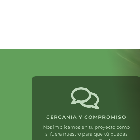
CERCANÍA Y COMPROMISO
Nos implicamos en tu proyecto como
si fuera nuestro para que tú puedas